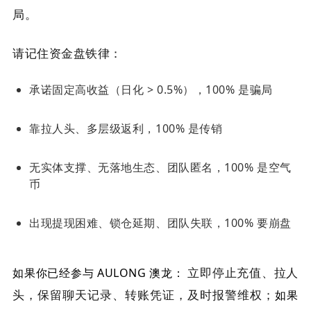
局。
请记住资金盘铁律：
承诺固定高收益（日化 > 0.5%），100% 是骗局
靠拉人头、多层级返利，100% 是传销
无实体支撑、无落地生态、团队匿名，100% 是空气
币
出现提现困难、锁仓延期、团队失联，100% 要崩盘
立即停止充值、拉人
如果你已经参与 AULONG 澳龙：
头，保留聊天记录、转账凭证，及时报警维权；
如果