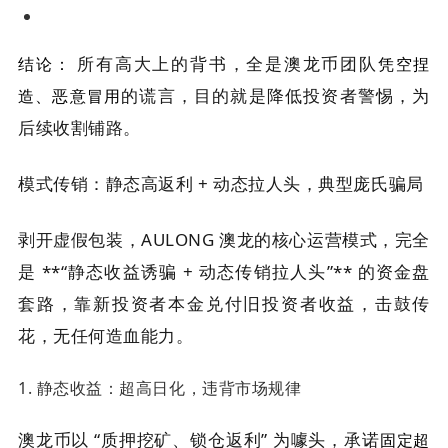
所有高大上的背书，全是澳龙币团队
结论：
凭空捏
的谎言，目的就是降低投资者警惕，为
造、恶意冒用
后续收割铺路。
模式传销：静态高返利 + 动态拉人头，典型庞氏骗局
剥开虚假包装，AULONG 澳龙的核心运营模式，完全
是 **“静态收益诱骗 + 动态传销拉人头”** 的资金盘
套路，靠新投资者本金兑付旧投资者收益，击鼓传
花，无任何造血能力。
1. 静态收益：超高日化，违背市场规律
澳龙币以 “质押挖矿、锁仓返利” 为噱头，承诺
固定超