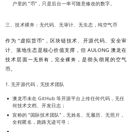
户里的 “币”，只是后台一串可随意修改的数字。
三、技术裸奔：无代码、无审计、无生态，纯空气币
作为 “虚拟货币”，区块链技术、开源代码、安全审
计、落地生态是核心价值支撑，但 AULONG 澳龙在
技术层面
，是彻头彻尾的空气
一无所有，完全裸奔
币。
1. 无开源代码，无技术团队
澳龙币
未在 GitHub 等开源平台上传任何代码
，无任
何技术文档、开发日志；
宣称的 “国际技术团队”，
无姓名、无履历、无照片
，
全程匿名，跑路无迹可寻；