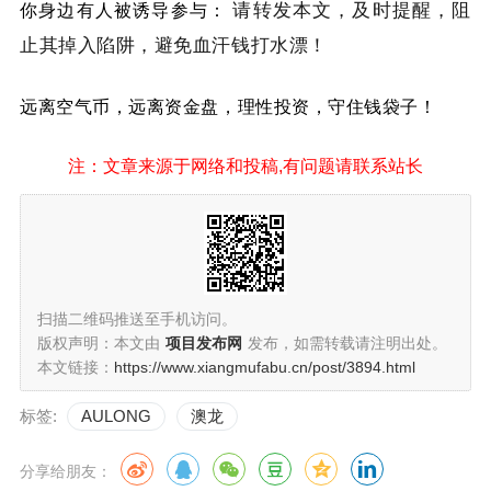
请转发本文，及时提醒，阻
你身边有人被诱导参与：
止其掉入陷阱，避免血汗钱打水漂！
远离空气币，远离资金盘，理性投资，守住钱袋子！
注：文章来源于网络和投稿,有问题请联系站长
扫描二维码推送至手机访问。
版权声明：本文由
项目发布网
发布，如需转载请注明出处。
本文链接：
https://www.xiangmufabu.cn/post/3894.html
标签:
AULONG
澳龙
分享给朋友：