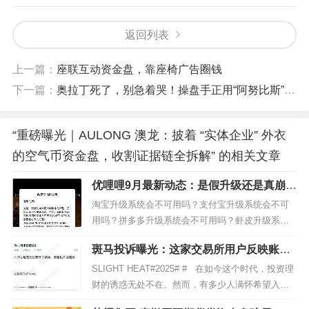
返回列表
上一篇：
座联互动资金盘，靠座椅广告圈钱
下一篇：
奥拉丁死了，别急着哭！操盘手正用“阿努比斯”给你办“600天丧事”！
“重磅曝光｜AULONG 澳龙：披着 “实体企业” 外衣
的空气币资金盘，收割证据链全拆解” 的相关文章
优哩哩9月最新动态：是假升级还是真崩盘
跑路？
淘宝升级系统会不可用吗？支付宝升级系统会不可
用吗？拼多多升级系统会不可用吗？虾皮升级系统
会不可用吗？哟，创新跨境电商新模式的优哩哩升
斑马投诉曝光：这家交易所用户反映账户
级咋会出现部分功能不可使用呢？资金盘项目只要
被注销，资金安全何在？
出现升级用不了APP。提现延时。大量单割的，那
SLIGHT HEAT#2025# # 在如今这个时代，投资理
么就可以100%确定，崩盘了！优哩哩，大概率是崩
财的诱惑无处不在。然而，有多少人满怀希望入
盘了。戏演不下去了。优哩哩资金...
局，最终却连本金都难以拿回？不是所有的高回报