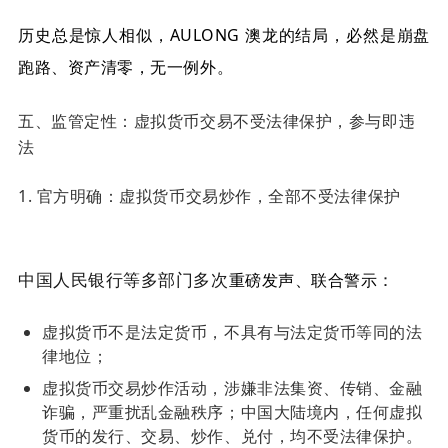
历史总是惊人相似，AULONG 澳龙的结局，必然是崩盘
跑路、资产清零，无一例外。
五、监管定性：虚拟货币交易不受法律保护，参与即违
法
1. 官方明确：虚拟货币交易炒作，全部不受法律保护
中国人民银行等多部门多次
：
重磅发声、联合警示
虚拟货币不是法定货币，不具有与法定货币等同的法
律地位；
虚拟货币交易炒作活动，
涉嫌非法集资、传销、金融
诈骗，严重扰乱金融秩序
；中国大陆境内，任何虚拟
货币的发行、交易、炒作、兑付，均不受法律保护。