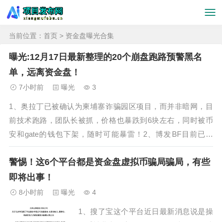
当前位置：
首页
> 资金盘曝光合集
曝光:12月17日最新整理的20个崩盘跑路预警黑名
单，远离资金盘！
7小时前
曝光
3
1、奥拉丁已被确认为柬埔寨诈骗园区项目，而并非暗网，目
前技术跑路，团队长被抓，价格也暴跌到6块左右，同时被币
安和gate的钱包下架，随时可能暴雷！2、博发BF目前已崩
盘，操盘团伙收割近百亿，30多万人被骗，福建人在柬埔寨开
警惕！这6个平台都是资金盘虚拟币骗局骗局，有些
的盘子，早几个月前就有不少团队被单割，直到12月8日开
始，不少参与者反映不能提...
即将出事！
8小时前
曝光
4
1、搜了宝这个平台近日最新消息说是操