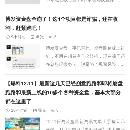
你把钱存进去，它自己会买，自己做市，
自己增长的链上系统，它没有项目方，没
博发资金盘全崩了！这4个项目都是诈骗，还在收
有人工后台，不是人为操作，SPR是中本
割，赶紧跑吧！
聪协议的原生代币，用于做市，通缩，价
9小时前
曝光
3
值增长，该协议无人控制，一切由链...
博发资金盘，事已至此，崩盘跑路板上钉
钉，不用在想着有什么转机，现在骗子还
在忽悠玩家办卡，说是为了规避风险，因
为监管的问题，导致用u打款给玩家无法
顺利支付，是的，提现就是不行，但是你
【爆料12.11】最新这几天已经崩盘跑路和即将崩盘
用u给骗子支付，一点问题没有。办卡这
跑路和最新上线的10多个各种资金盘，基本大部分
种套路，最近也是被骗子使用的挺频繁，
都在这里了
昨天曝光的圆梦钱包就是办卡，只不过那
10小时前
曝光
6
个需要交钱办...
12.11日资金盘最新资讯简单上手每天几
分钟，月入20000【电商搬砖】线上兼职