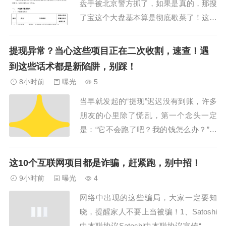
盘手被北京警方抓了，如果是真的，那搜
了宝这个大盘基本算是彻底歇菜了！这个
搜了宝也是今年的大盘之一，全国各地参
与其中的估计有几百万人，涉及的资金会
提现异常？当心这些项目正在二次收割，速查！遇
是个恐怖的数字，多少人又将是血本无
到这些话术都是新陷阱，别踩！
归！很多参与搜了宝的以为是个正规的农
8小时前
曝光
5
产品销售平台，殊不知这其实就是个寄售
当早就发起的“提现”迟迟没有到账，许多
类的互助盘骗局...
朋友的心里除了慌乱，第一个念头一定
是：“它不会跑了吧？我的钱怎么办？”请
注意！骗子等的就是这份焦急与不甘。近
期，一些投资平台问题频发，而一场专门
这10个互联网项目都是诈骗，赶紧跑，别中招！
针对受害者的“二次陷阱”已经铺开。如果
9小时前
曝光
4
说第一次受损是不慎失足，那么这第二次
网络中出现的这些骗局，大家一定要知
的伤害，就是利用大家的补救之心，让人
晓，提醒家人不要上当被骗！1、Satoshi
蒙受更大...
中本聪协议Satoshi中本聪协议宣传“一个