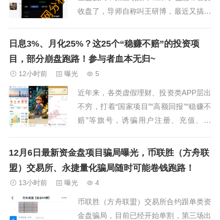
收盘了，导师自称叫王研博，最近又搞了
几个工作室，开始最后的收割阶段，能撤
的就撤吧，及时止损…临镜花骗局临镜花
日息3%、月化25%？这25个“稳赚不赔”的投资项
是一个典型的包装成了化妆品公司的跟单
目，部分崩盘跑路！参与者血本无归~
类资金盘骗局，模式和之前曝光的其他盘
12小时前
曝光
5
没什么区别，是之前“保诚码险”的诈骗团
近年来，各类虚假理财、投资类APP层出
伙搞的盘，...
不穷，打着“国家项目”“高额回报”“稳赚不
赔”等旗号，诱骗用户注册、充值、拉
人，最终卷款跑路，导致参与者信息泄
露、资金受损。小编整理近期出现的二十
12月6日最新资金盘项目骗局曝光，​币联胜（方舟联
余种诈骗平台，请大家提高警惕，切勿上
盟）交易所、永捷量化骗局随时可能卷钱跑路！
当！一、假冒“国家项目”类APP1. “绿色经
13小时前
曝光
4
济转型”APP冒充国家项目，以高额...
币联胜（方舟联盟）交易所合约跟单类资
金盘骗局，目前已经开始单割，第三场出