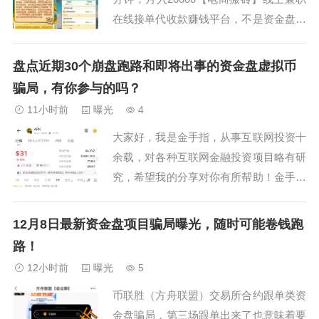
在线接单代收款赚钱平台，不是资金盘、
长期项目不跑路，非常适合小白的副业选
择1、“珠峰算力” 项目以 “比特币挖矿托
盘点近期30个崩盘跑路和即将出事的资金盘虚拟币
管” 为幌子，通过虚构高收益（日息 0.3
骗局，有你参与的吗？
5%-0.8%、年化超 126%）、伪造矿机产
11小时前
曝光
4
出数据与...
大家好，我是金手指，从事互联网投资十
余载，对各种互联网金融投资项目略有研
究，希望我的分享对你有所帮助！金手指
结识很多项目方、操盘手，熟知操盘套路
和包装渠道。我会用操盘手角度来给大家
12月8日最新资金盘项目骗局曝光，随时可能卷钱跑
发文分析各种项目。如果有投资客户需要
路！
了解盘面，降低自己的投资风险，可加小
12小时前
曝光
5
编了解。金手指VX：tianya6396最近陆
币联胜（方舟联盟）交易所合约跟单类资
陆...
金盘骗局，第三场跟单出来了也意味着要